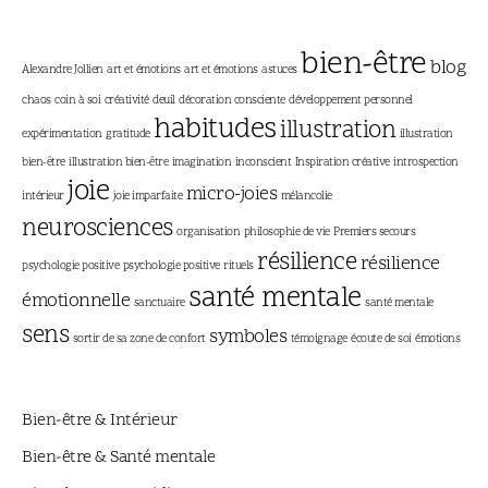
bien-être
blog
Alexandre Jollien
art et émotions
art et émotions
astuces
chaos
coin à soi
créativité
deuil
décoration consciente
développement personnel
habitudes
illustration
expérimentation
gratitude
illustration
bien-être
illustration bien-être
imagination
inconscient
Inspiration créative
introspection
joie
micro-joies
intérieur
joie imparfaite
mélancolie
neurosciences
organisation
philosophie de vie
Premiers secours
résilience
résilience
psychologie positive
psychologie positive
rituels
santé mentale
émotionnelle
sanctuaire
santé mentale
sens
symboles
sortir de sa zone de confort
témoignage
écoute de soi
émotions
Bien-être & Intérieur
Bien-être & Santé mentale