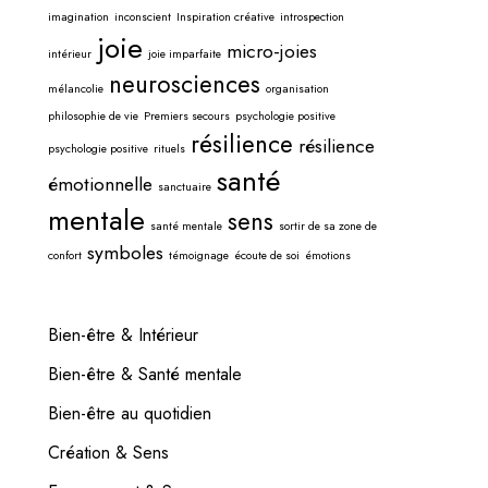
imagination
inconscient
Inspiration créative
introspection
joie
micro-joies
intérieur
joie imparfaite
neurosciences
mélancolie
organisation
philosophie de vie
Premiers secours
psychologie positive
résilience
résilience
psychologie positive
rituels
santé
émotionnelle
sanctuaire
mentale
sens
santé mentale
sortir de sa zone de
symboles
confort
témoignage
écoute de soi
émotions
Bien-être & Intérieur
Bien-être & Santé mentale
Bien-être au quotidien
Création & Sens