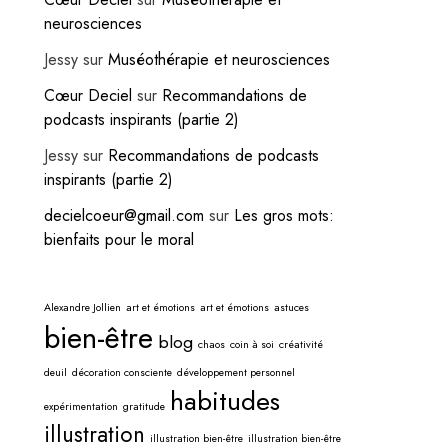
neurosciences
Jessy
sur
Muséothérapie et neurosciences
Cœur Deciel
sur
Recommandations de
podcasts inspirants (partie 2)
Jessy
sur
Recommandations de podcasts
inspirants (partie 2)
decielcoeur@gmail.com
sur
Les gros mots:
bienfaits pour le moral
Alexandre Jollien
art et émotions
art et émotions
astuces
bien-être
blog
chaos
coin à soi
créativité
deuil
décoration consciente
développement personnel
habitudes
expérimentation
gratitude
illustration
illustration bien-être
illustration bien-être