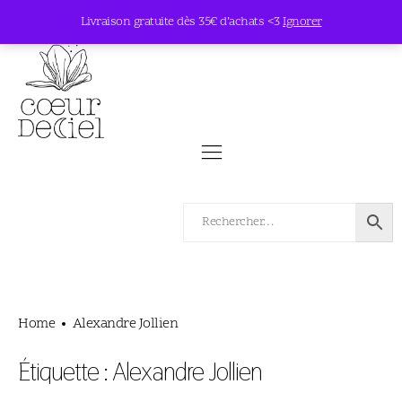
Livraison gratuite dès 35€ d’achats <3
Ignorer
Home
Alexandre Jollien
Étiquette :
Alexandre Jollien