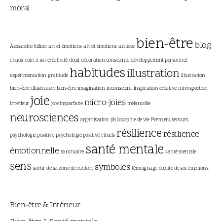
moral
bien-être
blog
Alexandre Jollien
art et émotions
art et émotions
astuces
chaos
coin à soi
créativité
deuil
décoration consciente
développement personnel
habitudes
illustration
expérimentation
gratitude
illustration
bien-être
illustration bien-être
imagination
inconscient
Inspiration créative
introspection
joie
micro-joies
intérieur
joie imparfaite
mélancolie
neurosciences
organisation
philosophie de vie
Premiers secours
résilience
résilience
psychologie positive
psychologie positive
rituels
santé mentale
émotionnelle
sanctuaire
santé mentale
sens
symboles
sortir de sa zone de confort
témoignage
écoute de soi
émotions
Bien-être & Intérieur