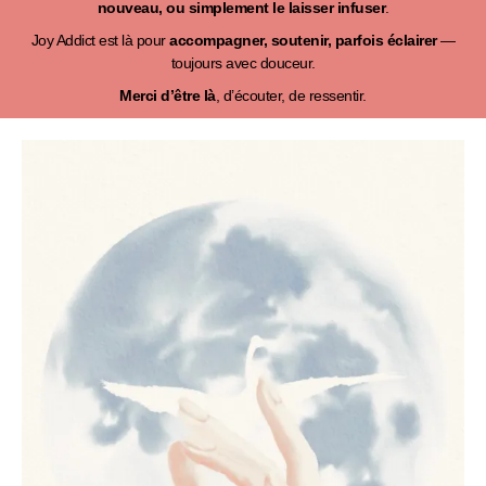
nouveau, ou simplement le laisser infuser
.
Joy Addict est là pour
accompagner, soutenir, parfois éclairer
—
toujours avec douceur.
Merci d’être là
, d’écouter, de ressentir.