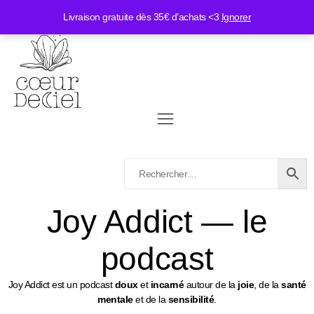
Livraison gratuite dès 35€ d’achats <3
Ignorer
Joy Addict — le
podcast
Joy Addict est un podcast
doux
et
incarné
autour de la
joie
, de la
santé
mentale
et de la
sensibilité
.