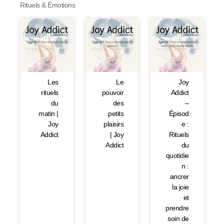
Rituels & Émotions
Les
Le
Joy
rituels
pouvoir
Addict
du
des
–
matin |
petits
Épisod
Joy
plaisirs
e :
Addict
| Joy
Rituels
Addict
du
quotidie
n :
ancrer
la joie
et
prendre
soin de