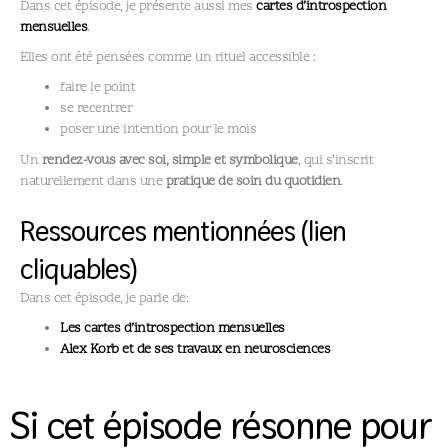
Dans cet épisode, je présente aussi mes
cartes d’introspection
mensuelles
.
Elles ont été pensées comme un rituel accessible :
faire le point
se recentrer
poser une intention pour le mois
Un
rendez-vous avec soi, simple et symbolique
, qui s’inscrit
naturellement dans une
pratique de soin du quotidien
.
Ressources mentionnées (lien
cliquables)
Dans cet épisode, je parle de:
Les cartes d’introspection mensuelles
Alex Korb et de ses travaux en neurosciences
Si cet épisode résonne pour