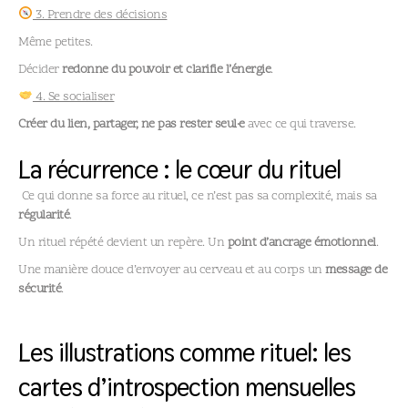
3. Prendre des décisions
Même petites.
Décider
redonne du pouvoir et clarifie l’énergie
.
4. Se socialiser
Créer du lien, partager, ne pas rester seul·e
avec ce qui traverse.
La récurrence : le cœur du rituel
Ce qui donne sa force au rituel, ce n’est pas sa complexité, mais sa
régularité
.
Un rituel répété devient un repère. Un
point d’ancrage émotionnel
.
Une manière douce d’envoyer au cerveau et au corps un
message de
sécurité
.
Les illustrations comme rituel: les
cartes d’introspection mensuelles