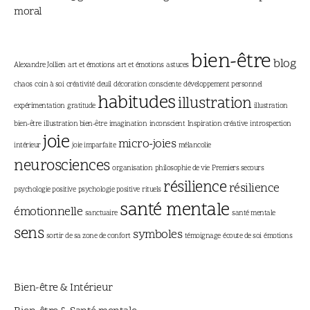
moral
bien-être
blog
Alexandre Jollien
art et émotions
art et émotions
astuces
chaos
coin à soi
créativité
deuil
décoration consciente
développement personnel
habitudes
illustration
expérimentation
gratitude
illustration
bien-être
illustration bien-être
imagination
inconscient
Inspiration créative
introspection
joie
micro-joies
intérieur
joie imparfaite
mélancolie
neurosciences
organisation
philosophie de vie
Premiers secours
résilience
résilience
psychologie positive
psychologie positive
rituels
santé mentale
émotionnelle
sanctuaire
santé mentale
sens
symboles
sortir de sa zone de confort
témoignage
écoute de soi
émotions
Bien-être & Intérieur