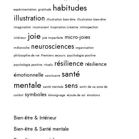
habitudes
expérimentation
gratitude
illustration
illustration bien-être
illustration bien-être
imagination
inconscient
Inspiration créative
introspection
joie
micro-joies
intérieur
joie imparfaite
neurosciences
mélancolie
organisation
philosophie de vie
Premiers secours
psychologie positive
résilience
résilience
psychologie positive
rituels
santé
émotionnelle
sanctuaire
mentale
sens
santé mentale
sortir de sa zone de
symboles
confort
témoignage
écoute de soi
émotions
Bien-être & Intérieur
Bien-être & Santé mentale