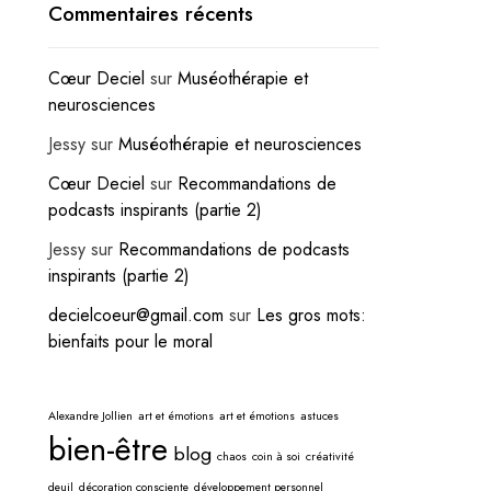
Commentaires récents
Cœur Deciel
sur
Muséothérapie et
neurosciences
Jessy
sur
Muséothérapie et neurosciences
Cœur Deciel
sur
Recommandations de
podcasts inspirants (partie 2)
Jessy
sur
Recommandations de podcasts
inspirants (partie 2)
decielcoeur@gmail.com
sur
Les gros mots:
bienfaits pour le moral
Alexandre Jollien
art et émotions
art et émotions
astuces
bien-être
blog
chaos
coin à soi
créativité
deuil
décoration consciente
développement personnel