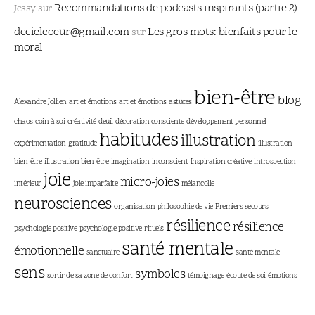
Recommandations de podcasts inspirants (partie 2)
Jessy
sur
decielcoeur@gmail.com
Les gros mots: bienfaits pour le
sur
moral
bien-être
blog
Alexandre Jollien
art et émotions
art et émotions
astuces
chaos
coin à soi
créativité
deuil
décoration consciente
développement personnel
habitudes
illustration
expérimentation
gratitude
illustration
bien-être
illustration bien-être
imagination
inconscient
Inspiration créative
introspection
joie
micro-joies
intérieur
joie imparfaite
mélancolie
neurosciences
organisation
philosophie de vie
Premiers secours
résilience
résilience
psychologie positive
psychologie positive
rituels
santé mentale
émotionnelle
sanctuaire
santé mentale
sens
symboles
sortir de sa zone de confort
témoignage
écoute de soi
émotions