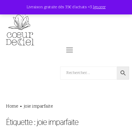
Livraison gratuite dès 35€ d’achats <3
Ignorer
Home
joie imparfaite
Étiquette :
joie imparfaite