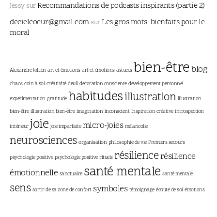
Recommandations de podcasts inspirants (partie 2)
Jessy
sur
decielcoeur@gmail.com
Les gros mots: bienfaits pour le
sur
moral
bien-être
blog
Alexandre Jollien
art et émotions
art et émotions
astuces
chaos
coin à soi
créativité
deuil
décoration consciente
développement personnel
habitudes
illustration
expérimentation
gratitude
illustration
bien-être
illustration bien-être
imagination
inconscient
Inspiration créative
introspection
joie
micro-joies
intérieur
joie imparfaite
mélancolie
neurosciences
organisation
philosophie de vie
Premiers secours
résilience
résilience
psychologie positive
psychologie positive
rituels
santé mentale
émotionnelle
sanctuaire
santé mentale
sens
symboles
sortir de sa zone de confort
témoignage
écoute de soi
émotions