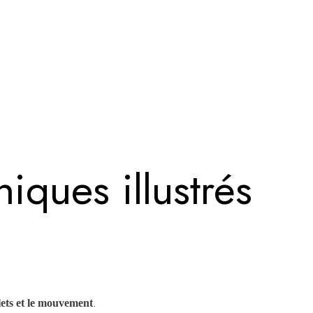
iques illustrés
.
flets et le mouvement