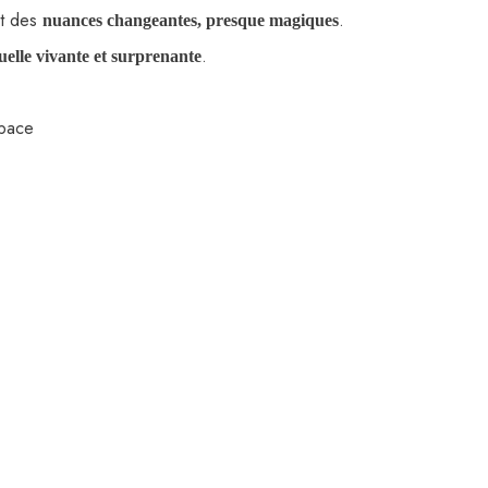
nt des
.
nuances changeantes, presque magiques
.
uelle vivante et surprenante
space