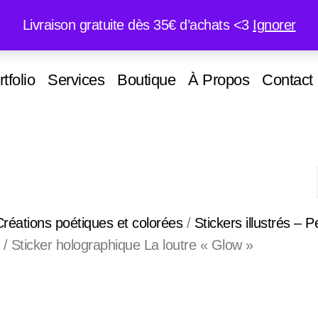
Livraison gratuite dès 35€ d’achats <3
Ignorer
tfolio
Services
Boutique
À Propos
Contact
 Créations poétiques et colorées
/
Stickers illustrés – P
/ Sticker holographique La loutre « Glow »