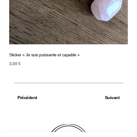
Sticker « Je suis puissante et capable »
Stick
3,00
€
1,00
Précédent
Suivant