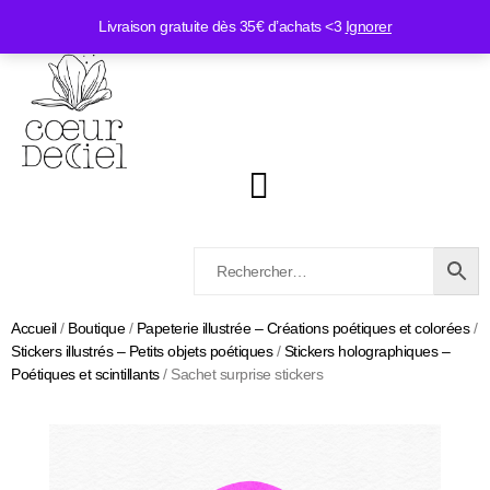
Livraison gratuite dès 35€ d’achats <3
Ignorer
Accueil
/
Boutique
/
Papeterie illustrée – Créations poétiques et colorées
/
Stickers illustrés – Petits objets poétiques
/
Stickers holographiques –
Poétiques et scintillants
/ Sachet surprise stickers