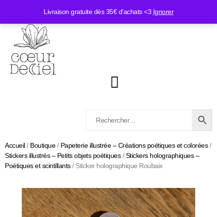
Livraison gratuite dès 35€ d’achats <3
Ignorer
Accueil
/
Boutique
/
Papeterie illustrée – Créations poétiques et colorées
/
Stickers illustrés – Petits objets poétiques
/
Stickers holographiques –
Poétiques et scintillants
/ Sticker holographique Roubaix