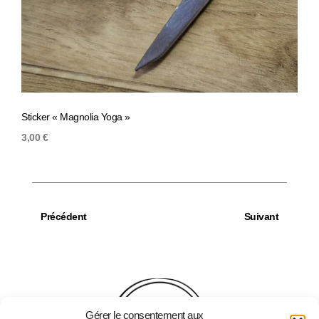
Sticker « Magnolia Yoga »
Stick
3,00
€
3,00
Précédent
Suivant
Gérer le consentement aux