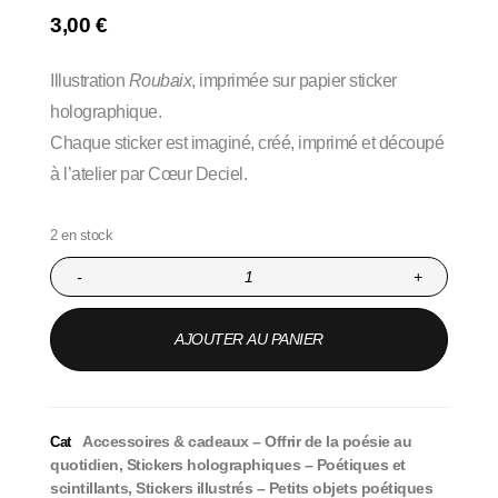
3,00
€
Illustration
Roubaix
, imprimée sur papier sticker
holographique.
Chaque sticker est imaginé, créé, imprimé et découpé
à l’atelier par Cœur Deciel.
2 en stock
-
+
AJOUTER AU PANIER
Accessoires & cadeaux – Offrir de la poésie au
Cat
quotidien
,
Stickers holographiques – Poétiques et
scintillants
,
Stickers illustrés – Petits objets poétiques