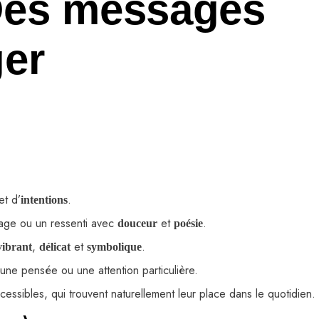
 Des messages
ger
et d’
.
intentions
sage ou un ressenti avec
et
.
douceur
poésie
,
et
.
vibrant
délicat
symbolique
ne pensée ou une attention particulière.
essibles, qui trouvent naturellement leur place dans le quotidien.