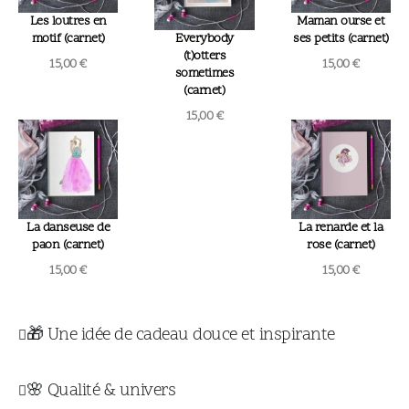
Les loutres en
Maman ourse et
motif (carnet)
Everybody
ses petits (carnet)
(t)otters
15,00
€
15,00
€
sometimes
(carnet)
15,00
€
La danseuse de
La renarde et la
paon (carnet)
rose (carnet)
15,00
€
15,00
€
🎁 Une idée de cadeau douce et inspirante
🌸 Qualité & univers