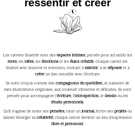
ressentir et créer
Les carnets illustrés sont des
espaces intimes
, pensés pour accueillir les
mots
, les
idées
, les
émotions
et les
élans créatifs
. Chaque carnet est
illustré avec douceur et intention, invitant à
ralentir
, à se
déposer
et à
créer
un lien sensible avec l’écriture.
Ils sont conçus comme des
compagnons du quotidien
, et naissent de
mes illustrations originales, aux couleurs vibrantes et délicates. Ils sont
pensés pour accompagner l’
écriture
, l’
introspection
, le
dessin
ou les
rituels personnels
.
Qu’il s’agisse de noter ses
pensées
, tenir un
journal
, écrire ses
projets
ou
laisser émerger sa
créativité
, chaque carnet devient un lieu d’expression
libre et personnel
.