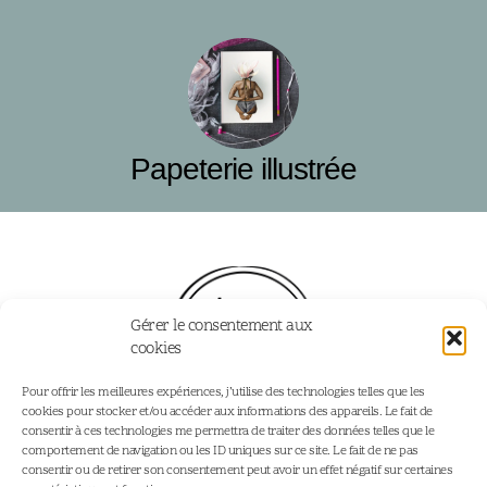
Papeterie illustrée
Gérer le consentement aux
cookies
Pour offrir les meilleures expériences, j’utilise des technologies telles que les
cookies pour stocker et/ou accéder aux informations des appareils. Le fait de
consentir à ces technologies me permettra de traiter des données telles que le
comportement de navigation ou les ID uniques sur ce site. Le fait de ne pas
consentir ou de retirer son consentement peut avoir un effet négatif sur certaines
Accueil
Podcast - Joy Addict