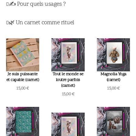
✍️ Pour quels usages ?
🌿 Un carnet comme rituel
Je suis puissante
Tout le monde se
Magnolia Yoga
et capable (carnet)
loutre parfois
(carnet)
(carnet)
15,00
€
15,00
€
15,00
€