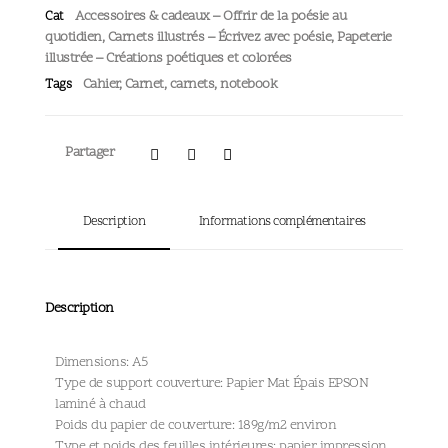
Accessoires & cadeaux – Offrir de la poésie au
Cat
quotidien
,
Carnets illustrés – Écrivez avec poésie
,
Papeterie
illustrée – Créations poétiques et colorées
Cahier
,
Carnet
,
carnets
,
notebook
Tags
Partager
Description
Informations complémentaires
Description
Dimensions: A5
Type de support couverture: Papier Mat Épais EPSON
laminé à chaud
Poids du papier de couverture: 189g/m2 environ
Type et poids des feuilles intérieures: papier impression