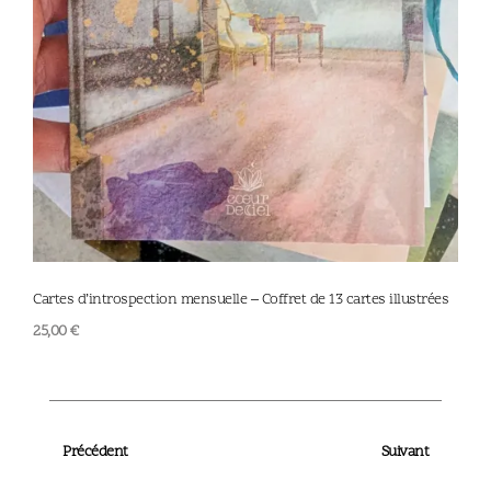
Cartes d’introspection mensuelle – Coffret de 13 cartes illustrées
Marq
25,00
€
2,00
Précédent
Suivant