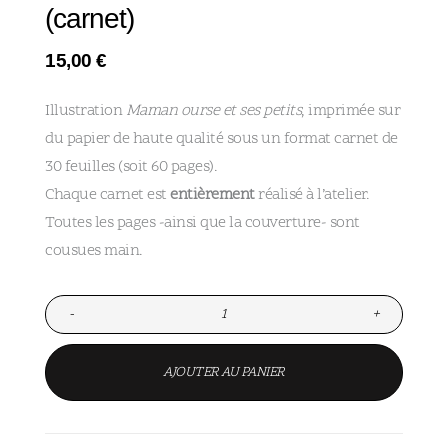
(carnet)
15,00
€
Illustration
Maman ourse et ses petits
, imprimée sur
du papier de haute qualité sous un format carnet de
30 feuilles (soit 60 pages).
Chaque carnet est
entièrement
réalisé à l’atelier.
Toutes les pages -ainsi que la couverture- sont
cousues main.
-
+
AJOUTER AU PANIER