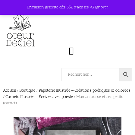
Livraison gratuite dès 35€ d’achats <3
Ignorer
Accueil
/
Boutique
/
Papeterie illustrée – Créations poétiques et colorées
/
Carnets illustrés – Écrivez avec poésie
/ Maman ourse et ses petits
(carnet)