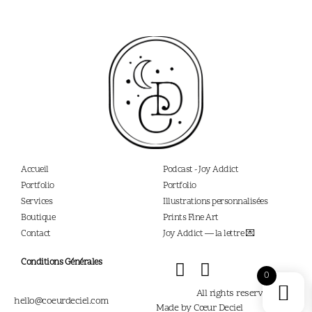
Accueil
Podcast - Joy Addict
Portfolio
Portfolio
Services
Illustrations personnalisées
Boutique
Prints Fine Art
Contact
Joy Addict — la lettre 💌
Conditions Générales
0
All rights reserved,2026®
hello@coeurdeciel.com
Made by Cœur Deciel