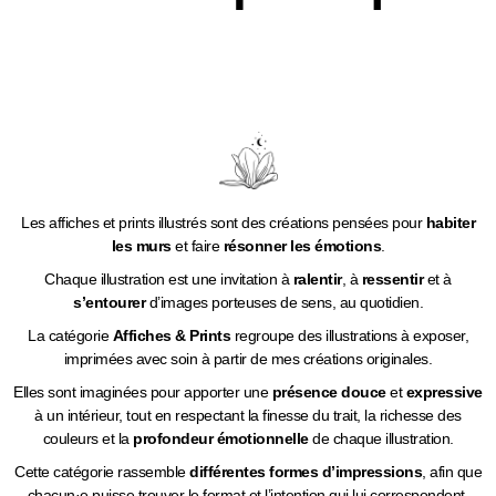
Les affiches et prints illustrés sont des créations pensées pour
habiter
les murs
et faire
résonner les émotions
.
Chaque illustration est une invitation à
ralentir
, à
ressentir
et à
s’entourer
d’images porteuses de sens, au quotidien.
La catégorie
Affiches & Prints
regroupe des illustrations à exposer,
imprimées avec soin à partir de mes créations originales.
Elles sont imaginées pour apporter une
présence douce
et
expressive
à un intérieur, tout en respectant la finesse du trait, la richesse des
couleurs et la
profondeur émotionnelle
de chaque illustration.
Cette catégorie rassemble
différentes formes d’impressions
, afin que
chacun·e puisse trouver le format et l’intention qui lui correspondent.