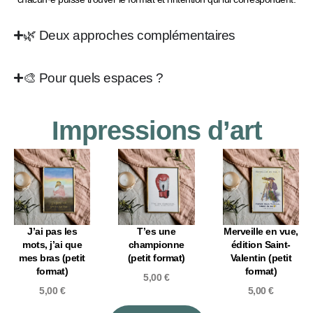
🌿 Deux approches complémentaires
🎨 Pour quels espaces ?
Impressions d’art
J’ai pas les
T’es une
Merveille en vue,
mots, j’ai que
championne
édition Saint-
mes bras (petit
(petit format)
Valentin (petit
format)
format)
5,00
€
5,00
€
5,00
€