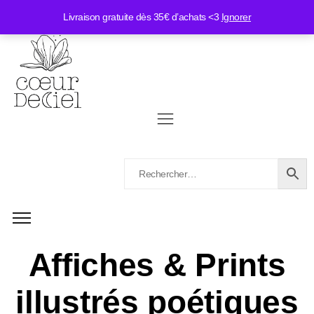
Livraison gratuite dès 35€ d’achats <3
Ignorer
Affiches & Prints
illustrés poétiques