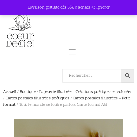
Livraison gratuite dès 35€ d’achats <3
Ignorer
Accueil
/
Boutique
/
Papeterie illustrée – Créations poétiques et colorées
/
Cartes postales illustrées poétiques
/
Cartes postales illustrées – Petit
format
/ Tout le monde se loutre parfois (carte format A6)