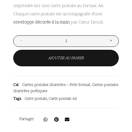
imprimée sur une carte postale au format A6.
Chaque carte postale est accompagnée d’une
enveloppe décorée à la main
par Cœur Deciel.
-
+
AJOUTER AU PANIER
Cartes postales illustrées – Petit format
,
Cartes postales
Cat
illustrées poétiques
Carte postale
,
Carte postale A6
Tags
Partager