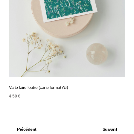
Va te faire loutre (carte format A6)
Parti
4,50
€
4,50
Précédent
Suivant