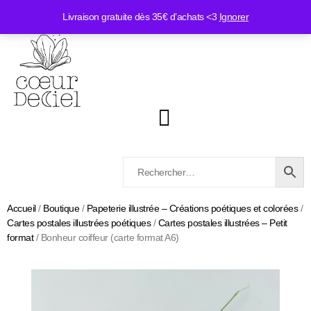
Livraison gratuite dès 35€ d’achats <3
Ignorer
Accueil
/
Boutique
/
Papeterie illustrée – Créations poétiques et colorées
/
Cartes postales illustrées poétiques
/
Cartes postales illustrées – Petit
format
/ Bonheur coiffeur (carte format A6)