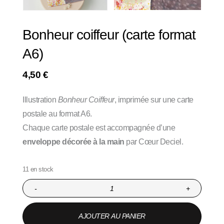
Bonheur coiffeur (carte format
A6)
4,50
€
Illustration
Bonheur Coiffeur
, imprimée sur une carte
postale au format A6.
Chaque carte postale est accompagnée d’une
enveloppe décorée à la main
par Cœur Deciel.
11 en stock
-
+
AJOUTER AU PANIER