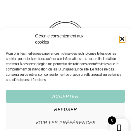
Gérer le consentement aux
cookies
Pour offrir les meilleures expériences, j’utilise des technologies telles que les
cookies pour stocker et/ou accéder aux informations des appareils. Le fait de
consentir à ces technologies me permettra de traiter des données telles que le
comportement de navigation ou les ID uniques sur ce site. Le fait de ne pas
consentir ou de retirer son consentement peut avoir un effet négatif sur certaines
Accueil
Podcast - Joy Addict
caractéristiques et fonctions.
Portfolio
Portfolio
Services
Illustrations personnalisées
ACCEPTER
Boutique
Prints Fine Art
Contact
Joy Addict — la lettre 💌
REFUSER
Conditions Générales
0
VOIR LES PRÉFÉRENCES
All rights reserved,2026®
hello@coeurdeciel.com