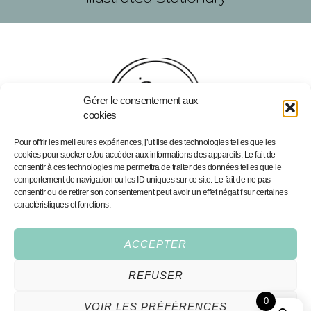
Gérer le consentement aux
cookies
Pour offrir les meilleures expériences, j’utilise des technologies telles que les
cookies pour stocker et/ou accéder aux informations des appareils. Le fait de
consentir à ces technologies me permettra de traiter des données telles que le
comportement de navigation ou les ID uniques sur ce site. Le fait de ne pas
Home
Portfolio
consentir ou de retirer son consentement peut avoir un effet négatif sur certaines
caractéristiques et fonctions.
Portfolio
Personalised Illustrations
Services
Fine Art Prints
Shop
ACCEPTER
Contact
REFUSER
Conditions Générales
0
All rights reserved,2026®
VOIR LES PRÉFÉRENCES