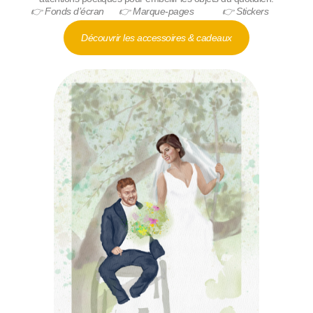
👉
Fonds d’écran
👉
Marque-pages
👉
Stickers
Découvrir les accessoires & cadeaux