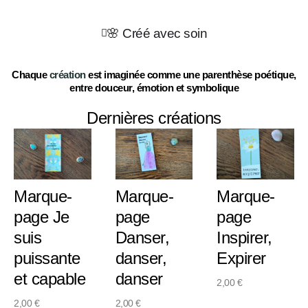
🌸 Créé avec soin
Chaque
création
est imaginée comme une parenthèse poétique,
entre douceur, émotion et symbolique
Dernières créations
Marque-
Marque-
Marque-
page Je
page
page
suis
Danser,
Inspirer,
puissante
danser,
Expirer
et capable
danser
2,00
€
2,00
€
2,00
€