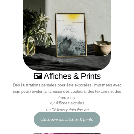
🖼️ Affiches & Prints
Des illustrations pensées pour être exposées, imprimées avec
soin pour révéler la richesse des couleurs, des textures et des
émotions.
👉
Affiches signées
👉
Délicats prints fine art
Découvrir les affiches & prints