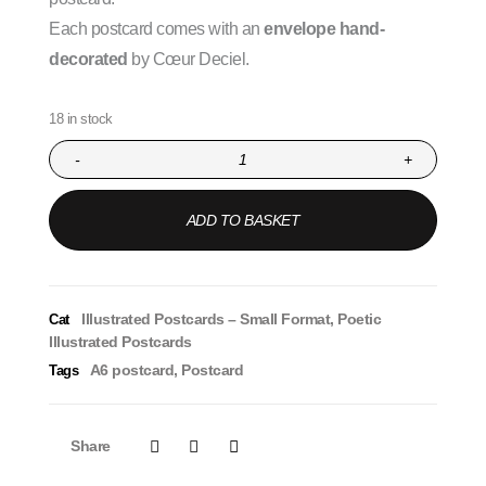
Each postcard comes with an
envelope hand-
decorated
by Cœur Deciel.
18 in stock
-
+
ADD TO BASKET
Illustrated Postcards – Small Format
,
Poetic
Cat
Illustrated Postcards
A6 postcard
,
Postcard
Tags
Share