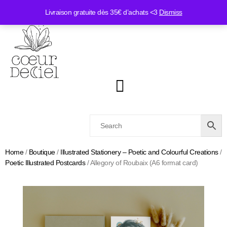
Livraison gratuite dès 35€ d’achats <3
Dismiss
Home
/
Boutique
/
Illustrated Stationery – Poetic and Colourful Creations
/
Poetic Illustrated Postcards
/ Allegory of Roubaix (A6 format card)