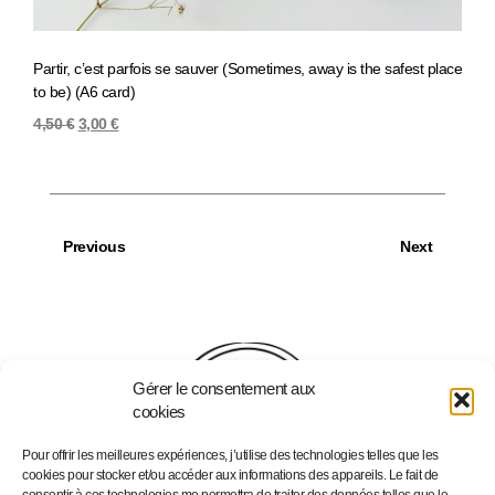
Partir, c’est parfois se sauver (Sometimes, away is the safest place
Falli
to be) (A6 card)
4,50
4,50
€
3,00
€
Previous
Next
Gérer le consentement aux
cookies
Pour offrir les meilleures expériences, j’utilise des technologies telles que les
cookies pour stocker et/ou accéder aux informations des appareils. Le fait de