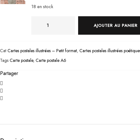
18 en stock
q
u
AJOUTER AU PANIER
a
n
t
i
t
Cat
Cartes postales illustrées – Petit format
,
Cartes postales illustrées poétique
é
d
Tags
Carte postale
,
Carte postale A6
e
A
Partager
l
l
é
g
o
r
i
e
d
e
R
o
u
b