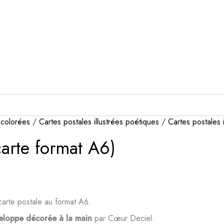
 colorées
/
Cartes postales illustrées poétiques
/
Cartes postales i
carte format A6)
carte postale au format A6.
eloppe décorée à la main
par Cœur Deciel.