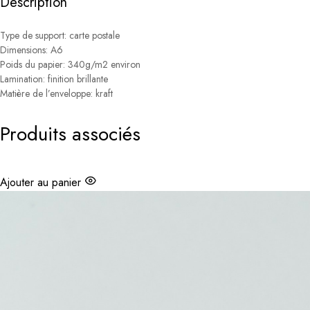
Description
a
i
x
Type de support: carte postale
(
Dimensions: A6
c
a
Poids du papier: 340g/m2 environ
r
Lamination: finition brillante
t
Matière de l’enveloppe: kraft
e
f
o
Produits associés
r
m
a
t
A
Ajouter au panier
6
)