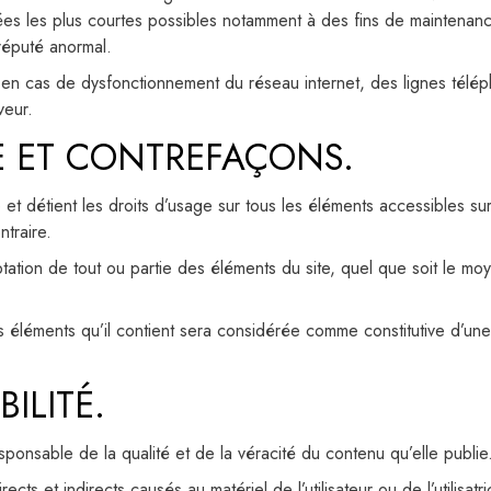
ées les plus courtes possibles notamment à des fins de maintenance
 réputé anormal.
en cas de dysfonctionnement du réseau internet, des lignes téléph
veur.
LE ET CONTREFAÇONS.
e et détient les droits d’usage sur tous les éléments accessibles su
ntraire.
ation de tout ou partie des éléments du site, quel que soit le moyen
s éléments qu’il contient sera considérée comme constitutive d’un
ILITÉ.
sponsable de la qualité et de la véracité du contenu qu’elle publie
et indirects causés au matériel de l’utilisateur ou de l’utilisatri