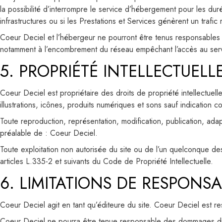
la possibilité d’interrompre le service d’hébergement pour les dur
infrastructures ou si les Prestations et Services génèrent un trafic
Coeur Deciel et l’hébergeur ne pourront être tenus responsables 
notamment à l’encombrement du réseau empêchant l’accès au ser
5. PROPRIÉTÉ INTELLECTUEL
Coeur Deciel est propriétaire des droits de propriété intellectuell
illustrations, icônes, produits numériques et sons sauf indication co
Toute reproduction, représentation, modification, publication, adapt
préalable de : Coeur Deciel.
Toute exploitation non autorisée du site ou de l’un quelconque de
articles L.335-2 et suivants du Code de Propriété Intellectuelle.
6. LIMITATIONS DE RESPONSAB
Coeur Deciel agit en tant qu’éditeure du site. Coeur Deciel est re
Coeur Deciel ne pourra être tenue responsable des dommages directs 