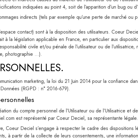
écifications indiquées au point 4, soit de l’apparition d’un bug ou d’
ages indirects (tels par exemple qu’une perte de marché ou perte
’espace contact) sont à la disposition des utilisateurs. Coeur Dec
 à la législation applicable en France, en particulier aux disposi
ponsabilité civile et/ou pénale de l’utilisateur ou de l’utilisatric
xte, photographie …).
ERSONNELLES.
munication marketing, la loi du 21 Juin 2014 pour la confiance da
es Données (RGPD : n° 2016-679).
personnelles
on du compte personnel de l’Utilisateur ou de l’Utilisatrice et de 
l.com est représenté par Coeur Deciel, sa représentante légale.
, Coeur Deciel s’engage à respecter le cadre des dispositions légal
nts, à partir de la collecte de leurs consentements, une informati