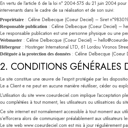
En vertu de l’article 6 de la loi n° 2004-575 du 21 juin 2004 pour
intervenants dans le cadre de sa réalisation et de son suivi:
: Céline Delbecque (Coeur Deciel) – Siret n°9830
Propriétaire
: Céline Delbecque (Coeur Deciel) – h
Responsable publication
Le responsable publication est une personne physique ou une pe
: Céline Delbecque (Coeur Deciel) – hello@coeurde
Webmaster
: Hostinger International LTD, 61 Lordou Vironos Str
Hébergeur
: Céline Delbecque (Coeur 
Déléguée à la protection des données
2. CONDITIONS GÉNÉRALES D’
Le site constitue une œuvre de l’esprit protégée par les dispositi
Le·a Client·e ne peut en aucune manière réutiliser, céder ou expl
L’utilisation du site www.coeurdeciel.com implique l’acceptation ple
ou complétées à tout moment, les utilisateurs ou utilisatrices du 
Ce site internet est normalement accessible à tout moment aux util
s’efforcera alors de communiquer préalablement aux utilisateurs les
Le site web www.coeurdeciel.com est mis à jour régulièrement pa