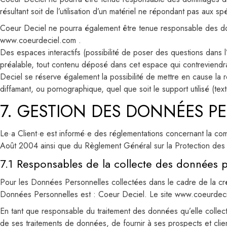
résultant soit de l’utilisation d’un matériel ne répondant pas aux sp
Coeur Deciel ne pourra également être tenue responsable des domm
www.coeurdeciel.com .
Des espaces interactifs (possibilité de poser des questions dans l
préalable, tout contenu déposé dans cet espace qui contreviendrait
Deciel se réserve également la possibilité de mettre en cause la res
diffamant, ou pornographique, quel que soit le support utilisé (te
7. GESTION DES DONNÉES P
Le·a Client·e est informé·e des réglementations concernant la com
Août 2004 ainsi que du Règlement Général sur la Protection d
7.1 Responsables de la collecte des données 
Pour les Données Personnelles collectées dans le cadre de la créati
Données Personnelles est : Coeur Deciel. Le site www.coeurdecie
En tant que responsable du traitement des données qu’elle collecte
de ses traitements de données, de fournir à ses prospects et clie