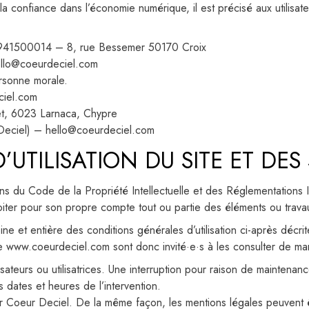
 la confiance dans l’économie numérique, il est précisé aux utilisa
1941500014 – 8, rue Bessemer 50170 Croix
ello@coeurdeciel.com
rsonne morale.
ciel.com
eet, 6023 Larnaca, Chypre
Deciel) – hello@coeurdeciel.com
UTILISATION DU SITE ET DES
ons du Code de la Propriété Intellectuelle et des Réglementations I
oiter pour son propre compte tout ou partie des éléments ou travau
ine et entière des conditions générales d’utilisation ci-après décrit
site www.coeurdeciel.com sont donc invité·e·s à les consulter de ma
isateurs ou utilisatrices. Une interruption pour raison de mainten
 dates et heures de l’intervention.
r Coeur Deciel. De la même façon, les mentions légales peuvent ê