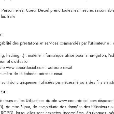
Personnelles, Coeur Deciel prend toutes les mesures raisonnables
es traite.
s :
açabilité des prestations et services commandés par l’utilisateur·e :
ng, hacking…) : matériel informatique utilisé pour la navigation, l’
n et d’utilisation
 site www.coeurdeciel.com : adresse email
numéro de téléphone, adresse email
nt donc uniquement utilisées par nécessité ou à des fins statisti
ion
ateurs ou les Utilisatrices du site www.coeurdeciel.com disposent 
PD), de mise à jour, de complétude des données des Utilisateurs ou
du RGPD), lorsqu’elles sont inexactes, incomplètes, équivoques, péri