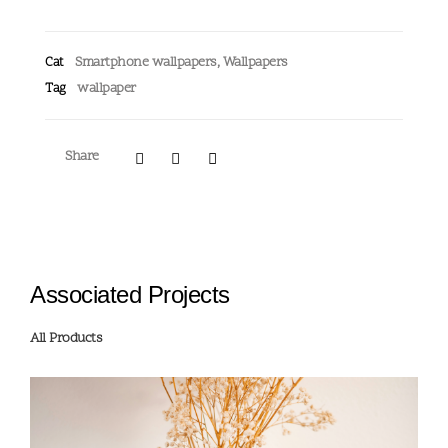
Smartphone wallpapers
,
Wallpapers
Cat
wallpaper
Tag
Share
Associated Projects
All Products