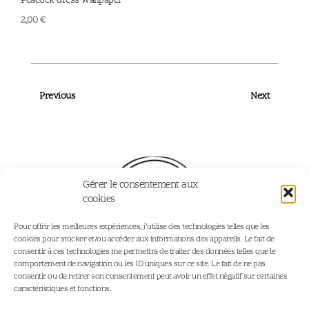
Peacock dress wallpaper
Dais
2,00
€
2,00
Previous
Next
Gérer le consentement aux
cookies
Pour offrir les meilleures expériences, j’utilise des technologies telles que les
cookies pour stocker et/ou accéder aux informations des appareils. Le fait de
consentir à ces technologies me permettra de traiter des données telles que le
comportement de navigation ou les ID uniques sur ce site. Le fait de ne pas
consentir ou de retirer son consentement peut avoir un effet négatif sur certaines
Home
Portfolio
caractéristiques et fonctions.
Portfolio
Personalised Illustrations