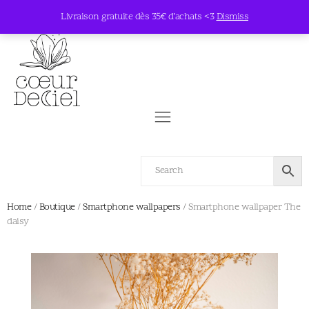
Livraison gratuite dès 35€ d’achats <3
Dismiss
Home
/
Boutique
/
Smartphone wallpapers
/ Smartphone wallpaper The
daisy