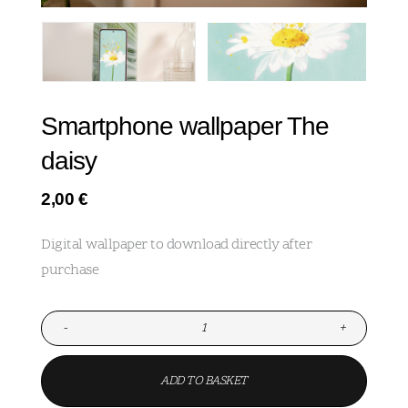
Smartphone wallpaper The
daisy
2,00
€
Digital wallpaper to download directly after
purchase
-
+
ADD TO BASKET