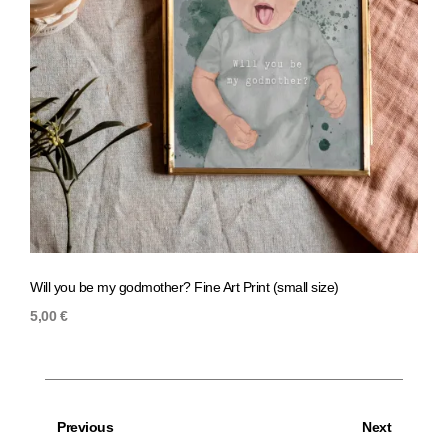
Will you be my godmother? Fine Art Print (small size)
The 
5,00
€
10,0
Previous
Next