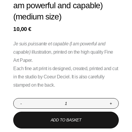
am powerful and capable)
(medium size)
10,00
€
Je suis puissante et capable (I am powerful and
capable)
illustration, printed on the high quality Fine
Art Paper.
Each fine art print is designed, created, printed and cut
in the studio by Coeur Deciel. It is also carefully
stamped on the back.
-
+
ADD TO BASKET