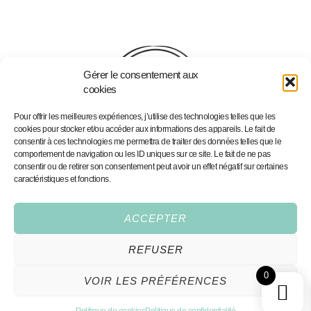
Gérer le consentement aux
cookies
Pour offrir les meilleures expériences, j’utilise des technologies telles que les
cookies pour stocker et/ou accéder aux informations des appareils. Le fait de
consentir à ces technologies me permettra de traiter des données telles que le
comportement de navigation ou les ID uniques sur ce site. Le fait de ne pas
consentir ou de retirer son consentement peut avoir un effet négatif sur certaines
caractéristiques et fonctions.
Home
Portfolio
Portfolio
Personalised Illustrations
Services
Fine Art Prints
ACCEPTER
Shop
Contact
REFUSER
Conditions Générales
0
VOIR LES PRÉFÉRENCES
All rights reserved,2026®
hello@coeurdeciel.com
Made by Cœur Deciel