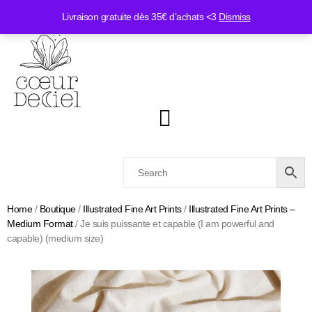
Livraison gratuite dès 35€ d’achats <3
Dismiss
Home
/
Boutique
/
Illustrated Fine Art Prints
/
Illustrated Fine Art Prints –
Medium Format
/ Je suis puissante et capable (I am powerful and
capable) (medium size)