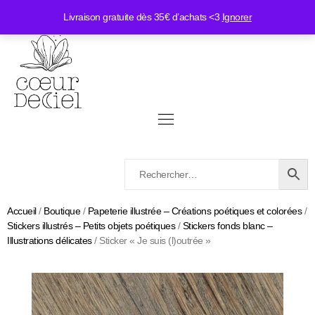
Livraison gratuite dès 35€ d’achats <3
Ignorer
Accueil
/
Boutique
/
Papeterie illustrée – Créations poétiques et colorées
/
Stickers illustrés – Petits objets poétiques
/
Stickers fonds blanc –
Illustrations délicates
/ Sticker « Je suis (l)outrée »