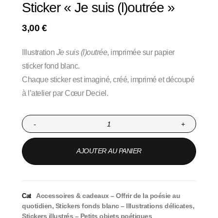
Sticker « Je suis (l)outrée »
3,00
€
Illustration
Je suis (l)outrée
, imprimée sur papier
sticker fond blanc.
Chaque sticker est imaginé, créé, imprimé et découpé
à l’atelier par Cœur Deciel.
-
+
AJOUTER AU PANIER
Accessoires & cadeaux – Offrir de la poésie au
Cat
quotidien
,
Stickers fonds blanc – Illustrations délicates
,
Stickers illustrés – Petits objets poétiques