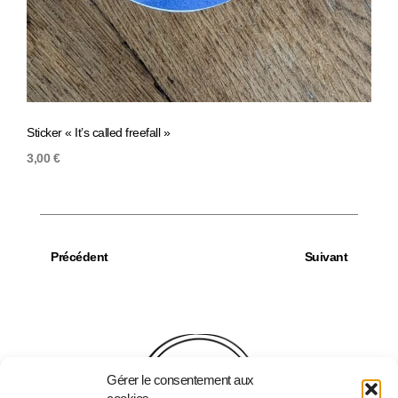
Sticker « It’s called freefall »
Stick
3,00
€
3,00
Précédent
Suivant
Gérer le consentement aux