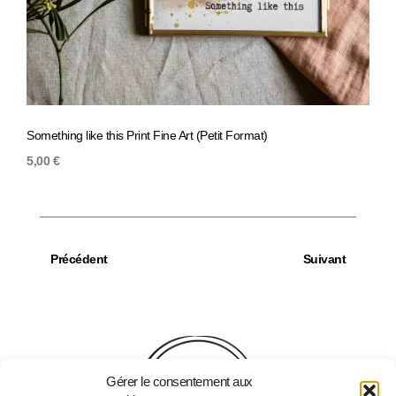
Something like this Print Fine Art (Petit Format)
Saras
5,00
€
5,00
Précédent
Suivant
Gérer le consentement aux