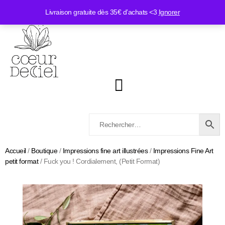
Livraison gratuite dès 35€ d’achats <3
Ignorer
Accueil
/
Boutique
/
Impressions fine art illustrées
/
Impressions Fine Art
petit format
/ Fuck you ! Cordialement, (Petit Format)