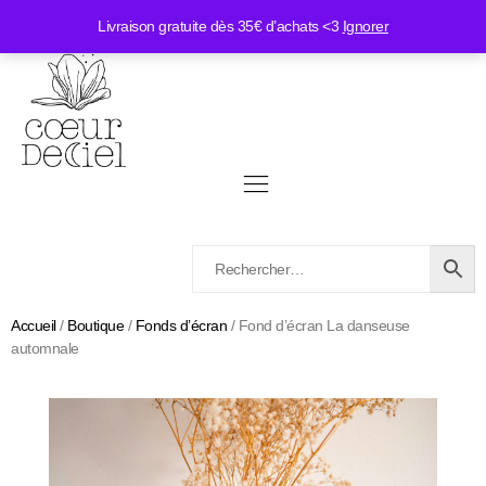
Livraison gratuite dès 35€ d’achats <3
Ignorer
Accueil
/
Boutique
/
Fonds d’écran
/ Fond d’écran La danseuse
automnale