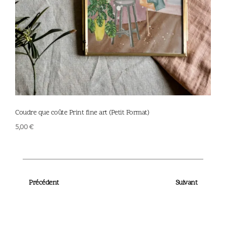
Coudre que coûte Print fine art (Petit Format)
Pâque
5,00
€
5,00
Précédent
Suivant