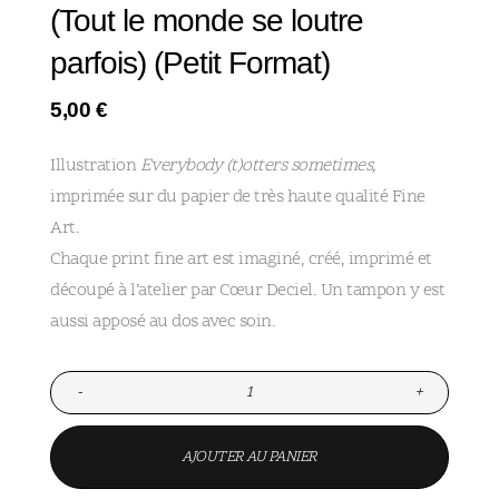
(Tout le monde se loutre
parfois) (Petit Format)
5,00
€
Illustration
Everybody (t)otters sometimes,
imprimée sur du papier de très haute qualité Fine
Art.
Chaque print fine art est imaginé, créé, imprimé et
découpé à l’atelier par Cœur Deciel. Un tampon y est
aussi apposé au dos avec soin.
-
+
AJOUTER AU PANIER