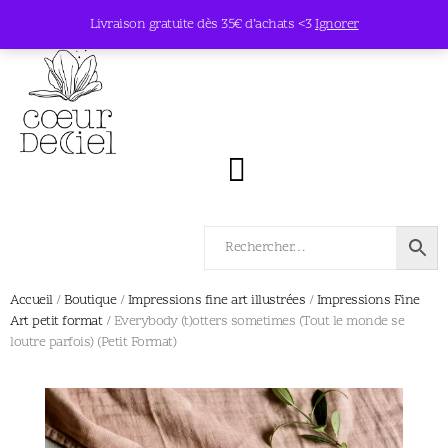
Livraison gratuite dès 35€ d’achats <3
Ignorer
Accueil
/
Boutique
/
Impressions fine art illustrées
/
Impressions Fine
Art petit format
/ Everybody (t)otters sometimes (Tout le monde se
loutre parfois) (Petit Format)