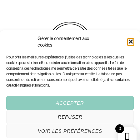
Gérer le consentement aux
cookies
Pour offrir les meilleures expériences, j’utilise des technologies telles que les
cookies pour stocker et/ou accéder aux informations des appareils. Le fait de
consentir à ces technologies me permettra de traiter des données telles que le
comportement de navigation ou les ID uniques sur ce site. Le fait de ne pas
consentir ou de retirer son consentement peut avoir un effet négatif sur certaines
Accueil
Podcast - Joy Addict
caractéristiques et fonctions.
Portfolio
Portfolio
Services
Illustrations personnalisées
ACCEPTER
Boutique
Prints Fine Art
Contact
Joy Addict — la lettre 💌
REFUSER
Conditions Générales
0
VOIR LES PRÉFÉRENCES
All rights reserved,2026®
hello@coeurdeciel.com