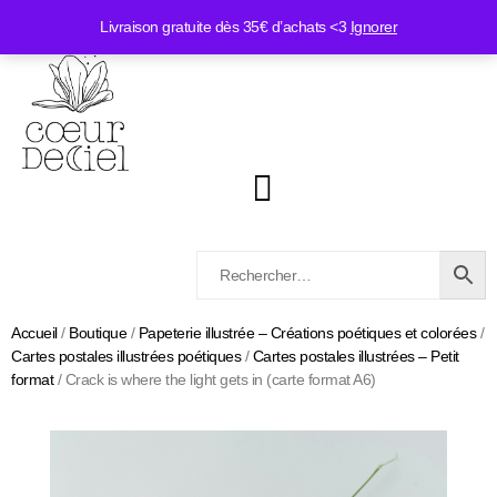
Livraison gratuite dès 35€ d’achats <3
Ignorer
Accueil
/
Boutique
/
Papeterie illustrée – Créations poétiques et colorées
/
Cartes postales illustrées poétiques
/
Cartes postales illustrées – Petit
format
/ Crack is where the light gets in (carte format A6)