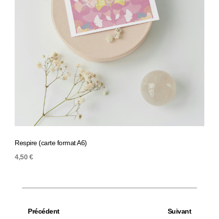
Respire (carte format A6)
You o
4,50
€
4,50
Précédent
Suivant