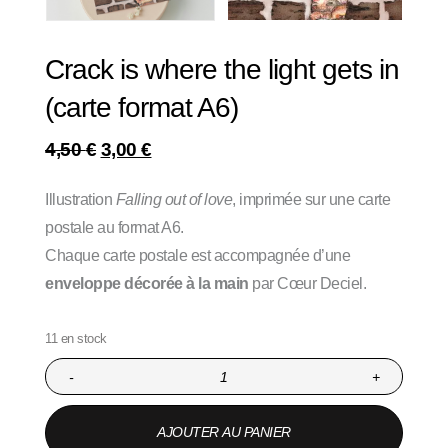
Crack is where the light gets in
(carte format A6)
4,50
€
3,00
€
Illustration
Falling out of love
, imprimée sur une carte
postale au format A6.
Chaque carte postale est accompagnée d’une
enveloppe décorée à la main
par Cœur Deciel.
11 en stock
-
+
AJOUTER AU PANIER